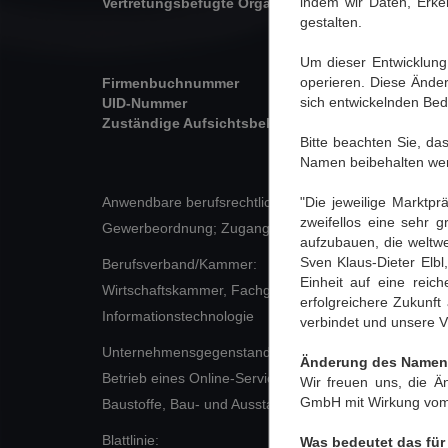
indem wir Daten, Erke
Vertretungsbefugte Organe
Dipl.-In
gestalten.
Jean Gré
Roel Ma
Um dieser Entwicklung
operieren. Diese Ände
Firmenbuchnummer
FN 3310
sich entwickelnden Bedü
UID-Nummer
ATU674
Zuständige Aufsichtsbehörde
Bezirks
Bitte beachten Sie, d
Namen beibehalten werd
"Die jeweilige Marktp
Anwendbare berufsrechtliche Vorschriften:
zweifellos eine sehr g
Gewerbeordnung; Zugang unter:
http://www.ris.bka.gv
aufzubauen, die weltwei
Sven Klaus-Dieter Elb
Berufsverband/Kammer:
Einheit auf eine reich
Wirtschaftskammer, Fachgruppe: Unternehmensberatu
erfolgreichere Zukunft 
Informationstechnologie
verbindet und unsere Vi
Unternehmensgegenstand:
Änderung des Namens 
Betrieb eines Online-Services für Bauausschreibungen
Wir freuen uns, die 
GmbH mit Wirkung vom
Baustoffe, Bau- und Ausstattungsprodukte für Planung
Blattlinie:
Was bedeutet das für