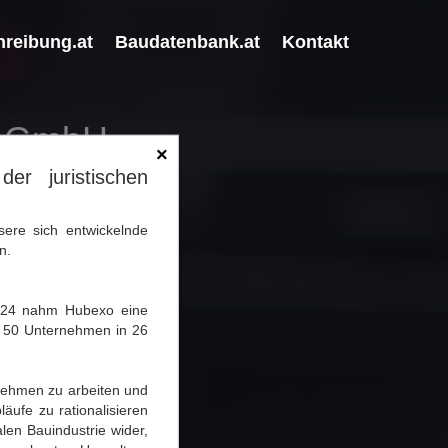
reibung.at
Baudatenbank.at
Kontakt
a GmbH
×
r juristischen
G
re sich entwickelnde
n.
024 nahm Hubexo eine
r 50 Unternehmen in 26
rnehmen zu arbeiten und
äufe zu rationalisieren
len Bauindustrie wider,