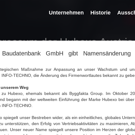
Unternehmen
Historie
Aussch
pressum der Hubexo Austri
audatenbank GmbH gibt Namensänderung de
§ 63 GewO und Offenlegung gemäß § 25 Medien
ategischen Maßnahme zur Anpassung an unser Wachstum und unse
ch INFO-TECHNO, die Änderung des Firmenwortlautes bekannt zu gebe
Austria GmbH
Odilo-Straße 101
f unserem Weg
 Mondsee
zu Hubexo, ehemals bekannt als Byggfakta Group. Im Oktober 2
und begann mit der weltweiten Einführung der Marke Hubexo bei übe
2 5051
ch INFO-TECHNO.
at@hubexo.com
exo.at
spiegelt unser Bestreben wider, als ein einheitliches, globales Unte
 unterstützen, den Erfolg von Vertriebsaktivitäten zu maximieren, Abl
haft mit beschränkter Haftung
uen. Unser neuer Name spiegelt unsere Position im Herzen der globa