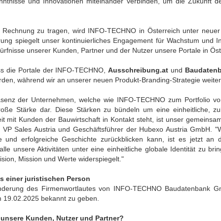
nntnisse und Innovationen miteinander verbinden, um die Zukunft 
g. (FH) Architekt Sven Klaus-Dieter Elbl, geb. 26. Jänner 1967
goire Coquoz, geb. 22. April 1982
rtin Louis Koppens, geb. 26. Jänner 1981
 Rechnung zu tragen, wird INFO-TECHNO in Österreich unter neuer
rung spiegelt unser kontinuierliches Engagement für Wachstum und In
85s, Landesgericht Wels
rfnisse unserer Kunden, Partner und der Nutzer unsere Portale in Öste
40646
hauptmannschaft Vöcklabruck
ass die Portale der INFO-TECHNO,
Ausschreibung.at
und
Baudatenb
en, während wir an unserer neuen Produkt-Branding-Strategie weiter
räsenz der Unternehmen, welche wie INFO-TECHNO zum Portfolio von
roße Stärke dar. Diese Stärken zu bündeln um eine einheitliche, zu
.at/Bundesrecht/
t mit Kunden der Bauwirtschaft in Kontakt steht, ist unser gemeinsame
l, VP Sales Austria und Geschäftsführer der Hubexo Austria GmbH. "
e und erfolgreiche Geschichte zurückblicken kann, ist es jetzt an 
ng, Buchhaltung und
alle unsere Aktivitäten unter eine einheitliche globale Identität zu b
sion, Mission und Werte widerspiegelt."
einer juristischen Person
 sowie eines Online-Service für
Änderung des Firmenwortlautes von INFO-TECHNO Baudatenbank G
 19.02.2025 bekannt zu geben.
, Kalkulation und Anwendung.
 unsere Kunden, Nutzer und Partner?