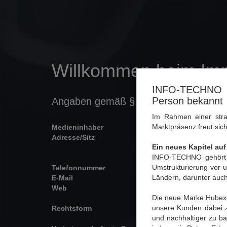
Willkommen beim Im
INFO-TECHNO B
Person bekannt
Angaben gemäß § 5 ECG, § 14 UGB, 
Im Rahmen einer str
Marktpräsenz freut si
Medieninhaber
Hubexo 
Adresse/Sitz
Herzog 
Ein neues Kapitel au
A-5310
INFO-TECHNO gehört 
Umstrukturierung vor 
Telefonnummer
+43 623
Ländern, darunter au
E-Mail
office.
Web
www.hub
Die neue Marke Hubexo 
unsere Kunden dabei zu
Rechtsform
Gesellsc
und nachhaltiger zu ba