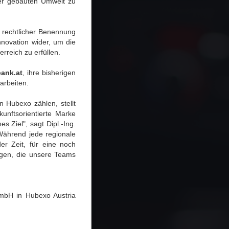
der gebauten Umwelt zu
 rechtlicher Benennung
novation wider, um die
rreich zu erfüllen.
ank.at
, ihre bisherigen
arbeiten.
 Hubexo zählen, stellt
kunftsorientierte Marke
s Ziel", sagt Dipl.-Ing.
Während jede regionale
der Zeit, für eine noch
ringen, die unsere Teams
mbH in Hubexo Austria