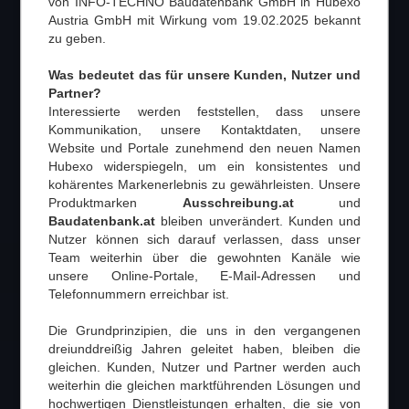
von INFO-TECHNO Baudatenbank GmbH in Hubexo
Austria GmbH mit Wirkung vom 19.02.2025 bekannt
zu geben.
Was bedeutet das für unsere Kunden, Nutzer und
Partner?
Interessierte werden feststellen, dass unsere
Hubexo Austria Treffpunkt
Kommunikation, unsere Kontaktdaten, unsere
Website und Portale zunehmend den neuen Namen
Der Entscheidungsträger
Hubexo widerspiegeln, um ein konsistentes und
Der Bauwirtschaft
kohärentes Markenerlebnis zu gewährleisten. Unsere
Produktmarken
Ausschreibung.at
und
Baudatenbank.at
bleiben unverändert. Kunden und
Nutzer können sich darauf verlassen, dass unser
Team weiterhin über die gewohnten Kanäle wie
unsere Online-Portale, E-Mail-Adressen und
Telefonnummern erreichbar ist.
Die Grundprinzipien, die uns in den vergangenen
dreiunddreißig Jahren geleitet haben, bleiben die
gleichen. Kunden, Nutzer und Partner werden auch
weiterhin die gleichen marktführenden Lösungen und
hochwertigen Dienstleistungen erhalten, die sie von